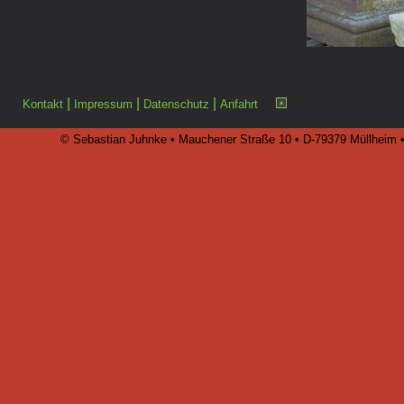
|
|
|
Kontakt
Impressum
Datenschutz
Anfahrt
© Sebastian Juhnke • Mauchener Straße 10 • D-79379 Müllheim • 