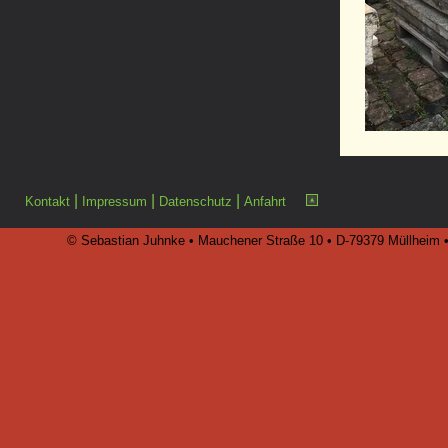
|
|
|
Kontakt
Impressum
Datenschutz
Anfahrt
© Sebastian Juhnke • Mauchener Straße 10 • D-79379 Müllheim • 