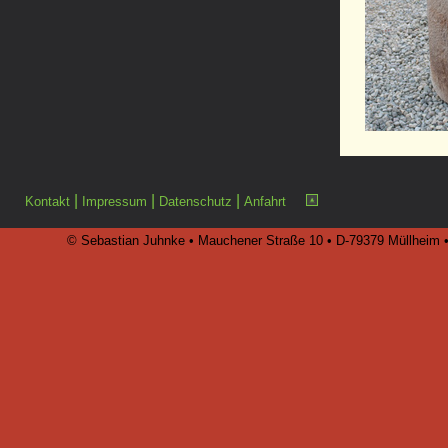
|
|
|
Kontakt
Impressum
Datenschutz
Anfahrt
© Sebastian Juhnke • Mauchener Straße 10 • D-79379 Müllheim • 