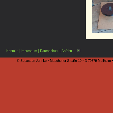
|
|
|
Kontakt
Impressum
Datenschutz
Anfahrt
© Sebastian Juhnke • Mauchener Straße 10 • D-79379 Müllheim • 