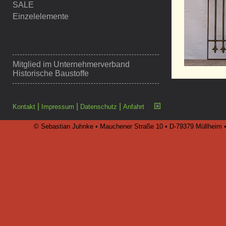
SALE
Einzelelemente
Mitglied im
Unternehmerverband
Historische Baustoffe
|
|
|
Kontakt
Impressum
Datenschutz
Anfahrt
© Sebastian Juhnke • Mauchener Straße 10 • D-79379 Müllheim • 